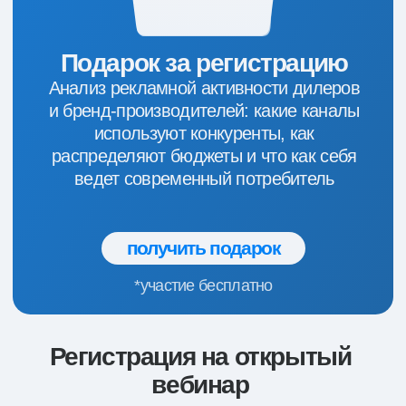
Формула спроса
/ автобизнес
16 июня в 11:00
молоко | трафик по подписке
@moloko_team
975 подписчиков
info@moloko.team
Политика конфиденциальности
г. Краснодар ул. Северная, д. 291