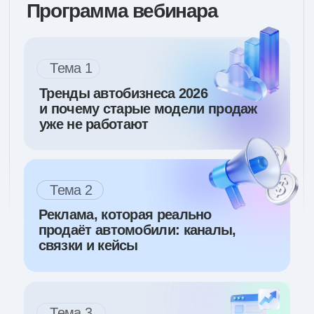
Подарок за регистрацию
Анализ рекламной активности дилеров
и бренд-производителей: какие каналы
используют конкуренты, как
распределяют бюджеты и что как себя
ведет современный потребитель
получить подарок
*участие бесплатно
Регистрация на открытый
вебинар