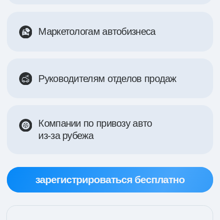
Тема 1
Тренды автобизнеса 2026
и почему старые модели продаж
уже не работают
Тема 2
Реклама, которая реально
продаёт автомобили: каналы,
связки и кейсы
Тема 3
Как мы масштабируем продажи
авто с помощью платного
трафика: реальные кейсы
Тема 4
Заявка ≠ продажа: связка
маркетинга и отдела продаж
у автодилера