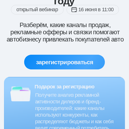
зарегистрироваться
Подарок за регистрацию
Получите анализ рекламной
активности дилеров и бренд-
производителей: какие каналы
используют конкуренты, как
распределяют бюджеты и как себя
ведет современный потребитель
Кому будет полезен вебинар?
Собственникам и руководителям
дилерских центров