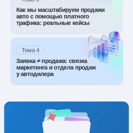
Вам на почту придёт ссылка на вебинар
и запись вебинара + презентация с анализом
рекламы дилеров и бренд-производителей
в подарок
Почта
Номер телефона
+7
Я даю согласие ООО «Молочный движ» (ОГРН 1
242 300 049 771) на обработку персональных
данных на условиях
политики конфиденциальности
в целях регистрации моего участия в мероприятии
Формула спроса / Девелопмент и получения
информационных сообщений о нём
зарегистрироваться бесплатно