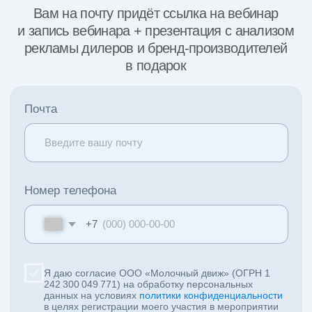
ИП Миличенко Евгений Геннадьевич
ИНН 543315860406
ОГРНИП 320237500259789
зарегистрироваться