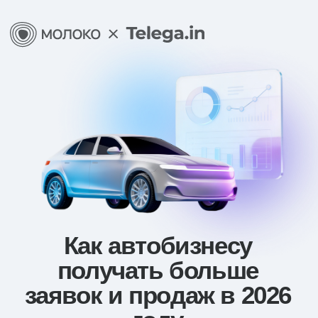
Как автобизнесу
получать больше
заявок и продаж в 2026
году
открытый вебинар
16 июня в 11:00
Разберём, какие каналы продаж,
рекламные офферы и связки помогают
автобизнесу привлекать покупателей авто